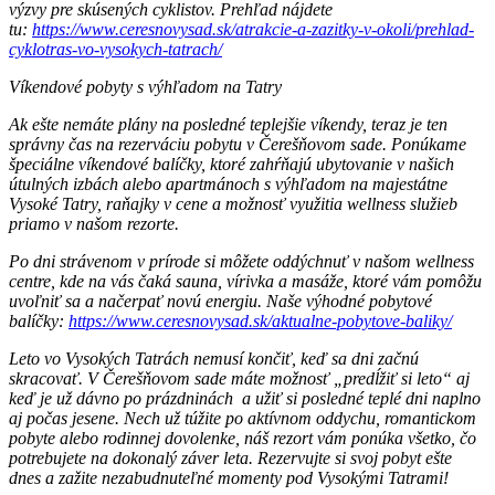
výzvy pre skúsených cyklistov. Prehľad nájdete
tu:
https://www.ceresnovysad.sk/atrakcie-a-zazitky-v-okoli/prehlad-
cyklotras-vo-vysokych-tatrach/
Víkendové pobyty s výhľadom na Tatry
Ak ešte nemáte plány na posledné teplejšie víkendy, teraz je ten
správny čas na rezerváciu pobytu v Čerešňovom sade. Ponúkame
špeciálne víkendové balíčky, ktoré zahŕňajú ubytovanie v našich
útulných izbách alebo apartmánoch s výhľadom na majestátne
Vysoké Tatry, raňajky v cene a možnosť využitia wellness služieb
priamo v našom rezorte.
Po dni strávenom v prírode si môžete oddýchnuť v našom wellness
centre, kde na vás čaká sauna, vírivka a masáže, ktoré vám pomôžu
uvoľniť sa a načerpať novú energiu. Naše výhodné pobytové
balíčky:
https://www.ceresnovysad.sk/aktualne-pobytove-baliky/
Leto vo Vysokých Tatrách nemusí končiť, keď sa dni začnú
skracovať. V Čerešňovom sade máte možnosť „predĺžiť si leto“ aj
keď je už dávno po prázdninách a užiť si posledné teplé dni naplno
aj počas jesene. Nech už túžite po aktívnom oddychu, romantickom
pobyte alebo rodinnej dovolenke, náš rezort vám ponúka všetko, čo
potrebujete na dokonalý záver leta. Rezervujte si svoj pobyt ešte
dnes a zažite nezabudnuteľné momenty pod Vysokými Tatrami!