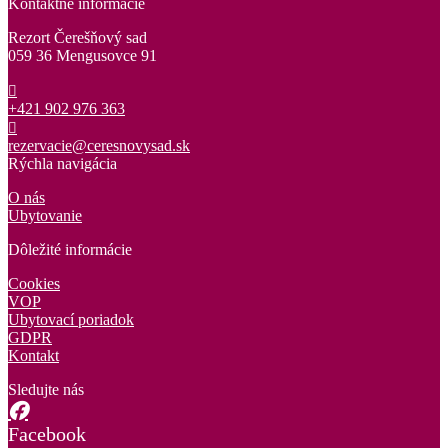
Kontaktné informácie
Rezort Čerešňový sad
059 36 Mengusovce 91
+421 902 976 363
rezervacie@ceresnovysad.sk
Rýchla navigácia
O nás
Ubytovanie
Dôležité informácie
Cookies
VOP
Ubytovací poriadok
GDPR
Kontakt
Sledujte nás
Facebook