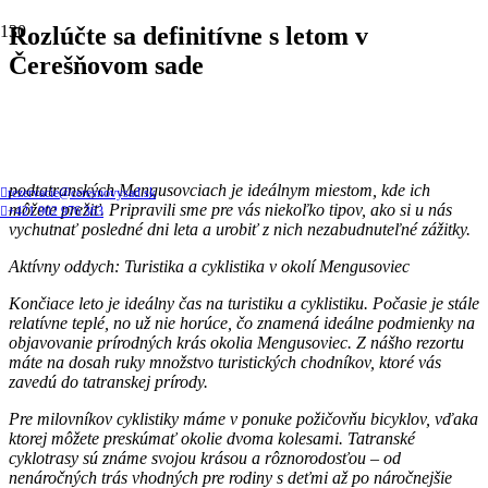
Rozlúčte sa definitívne s letom v
Čerešňovom sade
Končiace leto pod Tatrami má aktuálne podobu slnečných dní,
príjemných večerov a nespočetných možností na oddych a zábavu
v prírode. Keďže jeseň je už za rohom, je ten správny čas na
posledné letné dobrodružstvá a náš rezort Čerešňový sad v
podtatranských Mengusovciach je ideálnym miestom, kde ich
rezervacie@ceresnovysad.sk
môžete prežiť. Pripravili sme pre vás niekoľko tipov, ako si u nás
+421 902 976 363
vychutnať posledné dni leta a urobiť z nich nezabudnuteľné zážitky.
Aktívny oddych: Turistika a cyklistika v okolí Mengusoviec
Končiace leto je ideálny čas na turistiku a cyklistiku. Počasie je stále
relatívne teplé, no už nie horúce, čo znamená ideálne podmienky na
objavovanie prírodných krás okolia Mengusoviec. Z nášho rezortu
máte na dosah ruky množstvo turistických chodníkov, ktoré vás
zavedú do tatranskej prírody.
Pre milovníkov cyklistiky máme v ponuke požičovňu bicyklov, vďaka
ktorej môžete preskúmať okolie dvoma kolesami. Tatranské
cyklotrasy sú známe svojou krásou a rôznorodosťou – od
nenáročných trás vhodných pre rodiny s deťmi až po náročnejšie