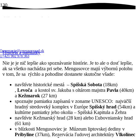
História a pamiatky
Domov
Atrakcie a zážitky v okolí
rezervacie@ceresnovysad.sk
História a pamiatky
+421 902 976 363
Nie je je nič lepšie ako spoznávanie histórie. Je to ale o dosť lepšie,
ak sa všetko nachádza pri sebe. Mengusovce majú výbornú polohu
v tom, že sa rýchlo a pohodlne dostanete skutočne všade:
navštívte historické mestá –
Spišská Sobota
(18km)
,
Levoča
a kostol sv. Jakuba s oltárom majstra
Pavla
(40km)
a
Kežmarok
(27 km)
spoznajte pamiatku zapísanú v zoname UNESCO: najväčší
hradný stredoveký komplex v Európe
Spišský hrad
(54km) a
kultúrne pamiatky jeho okolia – Spišská Kapitula a Žehra
navštívte Kežmarský hrad (28 km) alebo Ľubovniansky hrad
(61 km)
v blízkosti Mengusoviec je Múzeum liptovskej dediny v
Pribyline
(37km), Rezervácia ľudovej architektúry
Vlkolínec