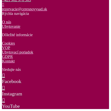
rezervacie@ceresnovysad.sk
Rýchla navigácia
O nás
Ubytovanie
Dôležité informácie
Cookies
VOP
Ubytovací poriadok
GDPR
Kontakt
Sledujte nás
Facebook
Instagram
YouTube