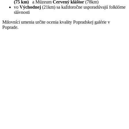
(75 km)
a Múzeum
Červený kláštor
(78km)
vo
Východnej
(21km) sa každoročne usporadúvajú folklórne
slávnosti
Milovníci umenia určite ocenia kvality Popradskej galérie v
Poprade.