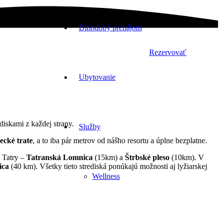
Dlhodobý prenájom
Rezervovať
Ubytovanie
iskami z každej strany.
Služby
ecké trate
, a to iba pár metrov od nášho resortu a úplne bezplatne.
é Tatry –
Tatranská Lomnica
(15km) a
Štrbské pleso
(10km). V
ica
(40 km). Všetky tieto strediská ponúkajú možnosti aj lyžiarskej
Wellness