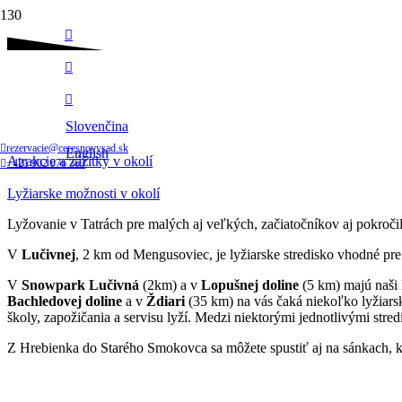
Sledujte nás
Lyžiarske možnosti v okolí
Slovenčina
Domov
rezervacie@ceresnovysad.sk
English
Atrakcie a zážitky v okolí
+421 902 976 363
Lyžiarske možnosti v okolí
Lyžovanie v Tatrách pre malých aj veľkých, začiatočníkov aj pokroči
V
Lučivnej
, 2 km od Mengusoviec, je lyžiarske stredisko vhodné p
V
Snowpark Lučivná
(2km) a v
Lopušnej doline
(5 km) majú naši 
Bachledovej doline
a v
Ždiari
(35 km) na vás čaká niekoľko lyžiars
školy, zapožičania a servisu lyží. Medzi niektorými jednotlivými stre
Z Hrebienka do Starého Smokovca sa môžete spustiť aj na sánkach, kt