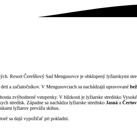
lých. Resort Čerešňový Sad Mengusovce je obklopený lyžiarskymi stred
re deti a začiatočníkov. V Mengusovciach sa nachádzajú upravované
bež
hostia zvýhodnené vstupenky. V blízkosti je lyžiarske stredisko Vysok
kych stredísk. Západne sa nachádza lyžiarske stredisko
Jasná
a
Čertov
diskami lyžiarov preváža skibus.
oré sa dajú vypožičať pri pokladni.