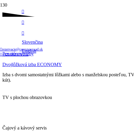
Sledujte nás
Dvojlôžková izba ECONOMY
Slovenčina
Domov
rezervacie@ceresnovysad.sk
English
Penziónové izby
+421 902 976 363
Dvojlôžková izba ECONOMY
Izba s dvomi samostatnými lôžkami alebo s manželskou posteľou, TV,
kút).
TV s plochou obrazovkou
Čajový a kávový servis