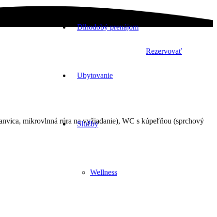
Dlhodobý prenájom
Rezervovať
Ubytovanie
kanvica, mikrovlnná rúra na vyžiadanie), WC s kúpeľňou (sprchový
Služby
Wellness