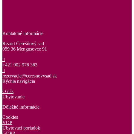
Kontaktné informácie
Rezort Čerešňový sad
059 36 Mengusovce 91
+421 902 976 363
rezervacie@ceresnovysad.sk
Rýchla navigácia
O nás
Ubytovanie
Dôležité informácie
Cookies
VOP
Ubytovací poriadok
GDPR