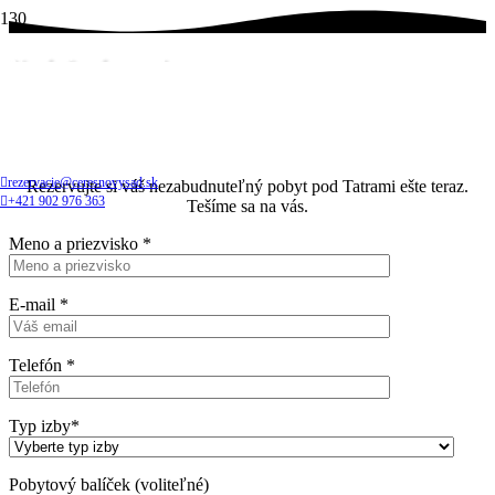
Nezáväzná ponuka
Domov
Nezáväzná ponuka
rezervacie@ceresnovysad.sk
Rezervujte si váš nezabudnuteľný pobyt pod Tatrami ešte teraz.
+421 902 976 363
Tešíme sa na vás.
Meno a priezvisko *
E-mail *
Telefón *
Typ izby*
Pobytový balíček (voliteľné)